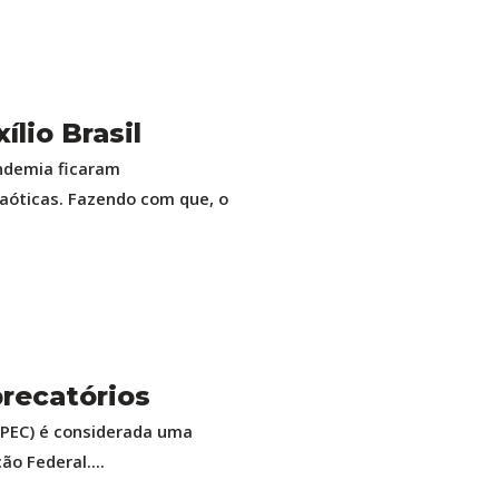
ílio Brasil
andemia ficaram
óticas. Fazendo com que, o
precatórios
(PEC) é considerada uma
o Federal....