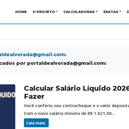
HOME
O PROJETO
CALCULADORAS
EXATAS
aldealvorada@gmail.com
:
icados por portaldealvorada@gmail.com:
Calcular Salário Líquido 20
Fazer
Você conferiu seu contracheque e o valor deposit
Com o novo salário mínimo de R$ 1.621,00...
Leia mais.