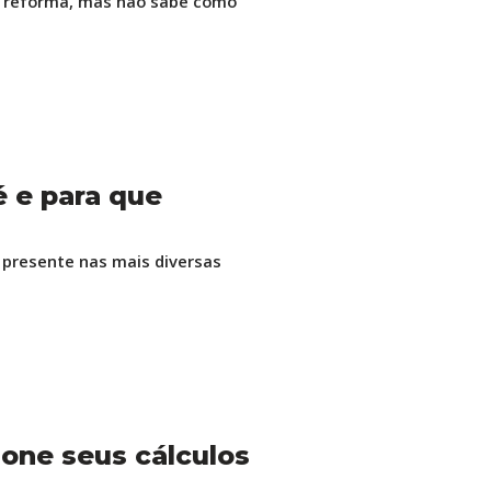
ua reforma, mas não sabe como
é e para que
á presente nas mais diversas
one seus cálculos