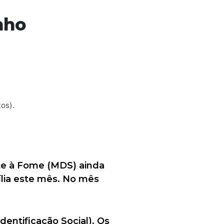
nho
os).
ate à Fome (MDS) ainda
ília este mês. No mês
entificação Social). Os