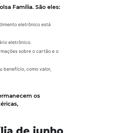
lsa Família. São eles:
dimento eletrônico está
rio eletrônico.
rmações sobre o cartão e o
u benefício, como valor,
 permanecem os
éricas,
lia de junho