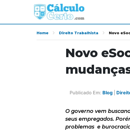
Home
Direito Trabalhista
Novo eSoc
Novo eSoci
mudança
Publicado Em:
Blog
|
Direit
O governo vem buscand
seus empregados. Porém
problemas e burocracias