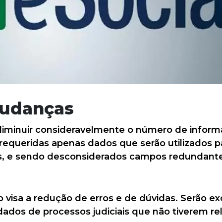
mudanças
iminuir consideravelmente o número de infor
equeridas apenas dados que serão utilizados pa
es, e sendo desconsiderados campos redundante
o visa a redução de erros e de dúvidas. Serão e
dados de processos judiciais que não tiverem r