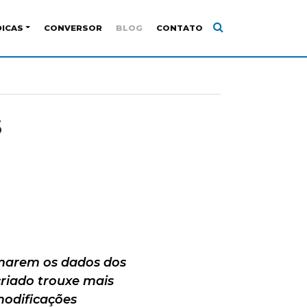
DICAS
CONVERSOR
BLOG
CONTATO
s
marem os dados dos
criado trouxe mais
modificações