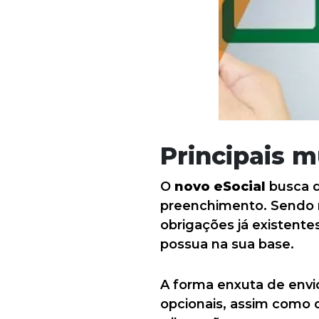
Principais 
O
novo eSocial
busca d
preenchimento. Sendo r
obrigações já existent
possua na sua base.
A forma enxuta de envi
opcionais, assim como 