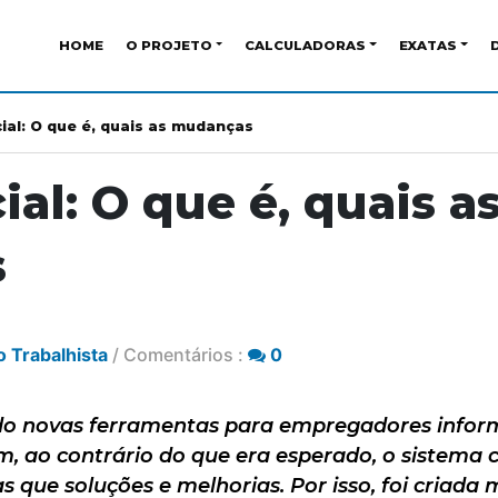
HOME
O PROJETO
CALCULADORAS
EXATAS
ial: O que é, quais as mudanças
al: O que é, quais a
s
o Trabalhista
/ Comentários :
0
o novas ferramentas para empregadores infor
, ao contrário do que era esperado, o sistema 
 que soluções e melhorias. Por isso, foi criada 