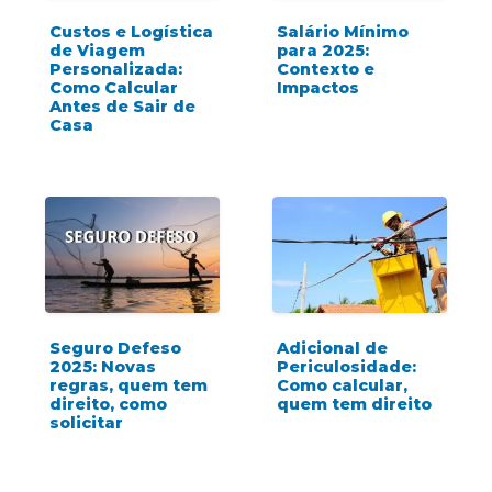
Custos e Logística
Salário Mínimo
de Viagem
para 2025:
Personalizada:
Contexto e
Como Calcular
Impactos
Antes de Sair de
Casa
Adicional de
Seguro Defeso
Periculosidade:
2025: Novas
Como calcular,
regras, quem tem
quem tem direito
direito, como
solicitar