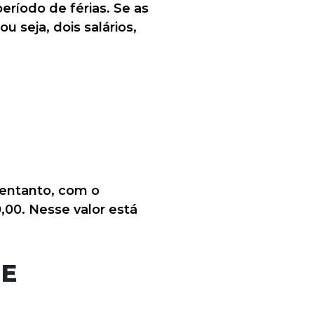
período de férias. Se as
u seja, dois salários,
 entanto, com o
0,00. Nesse valor está
 E