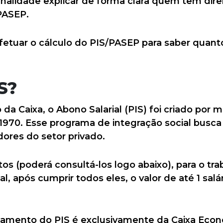
nalidade explicar de forma clara quem tem direi
PASEP.
tuar o cálculo do PIS/PASEP para saber quant
S?
a Caixa, o Abono Salarial (PIS) foi criado por m
970. Esse programa de integração social busca 
ores do setor privado.
tos (poderá consultá-los logo abaixo), para o tr
al, após cumprir todos eles, o valor de até 1 sal
amento do PIS é exclusivamente da Caixa Econ