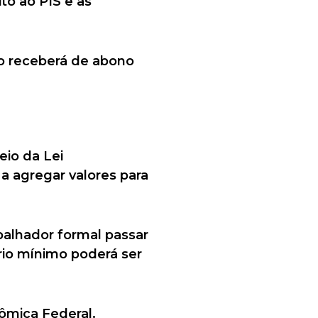
to ao PIS e as
o receberá de abono
eio da Lei
a agregar valores para
abalhador formal passar
ário mínimo poderá ser
ômica Federal.