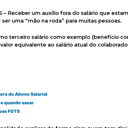
S – Receber um auxílio fora do salário que est
 ser uma “mão na roda” para muitas pessoas.
imo terceiro salário como exemplo (benefício c
 valor equivalente ao salário atual do colaborado
dora do Abono Salarial
 e quando sacar
ivas FGTS