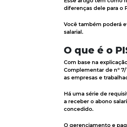
Esse artigo tem como fi
diferenças dele para o 
Você também poderá efe
salarial.
O que é o PI
Com base na explicação d
Complementar de nº 7/1
as empresas e trabalhad
Há uma série de requisi
a receber o abono salari
concedido.
O gerenciamento e pag