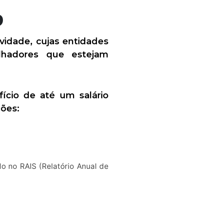
9
ividade, cujas entidades
lhadores que estejam
cio de até um salário
ções:
o no RAIS (Relatório Anual de