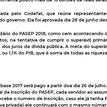
mente pouco mais de 10 bilhões de reais serão
vada pelo Codefat, que reúne representante
o governo. Ela foi aprovada dia 28 de junho des
dário do PASEP 2018, como cem acontecendo de
tos, na tentativa de cumprir o superávit prim
dos juros da dívida pública. A meta do superáv
s, ou 1,1% do PIB, que é soma de todas as riquez
ase 2017 será pago a partir doa dia 26 de julho
 da inscrição do PASEP, cada servidor ao assum
ecebe o numero de inscrição, caso ele já tenha P
tiva privada) ele continuará com o mesmo númer