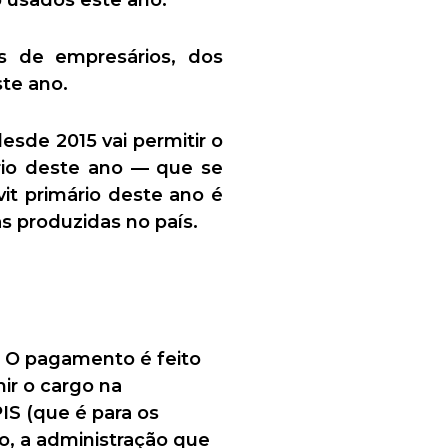
 usados este ano.
s de empresários, dos
te ano.
sde 2015 vai permitir o
ário deste ano — que se
it primário deste ano é
as produzidas no país.
. O pagamento é feito
ir o cargo na
IS (que é para os
o, a administração que