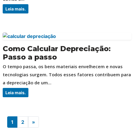
Leia mais.
Como Calcular Depreciação:
Passo a passo
O tempo passa, os bens materiais envelhecem e novas
tecnologias surgem. Todos esses fatores contribuem para
a depreciação de um...
Leia mais.
Posts navigation
1
2
»