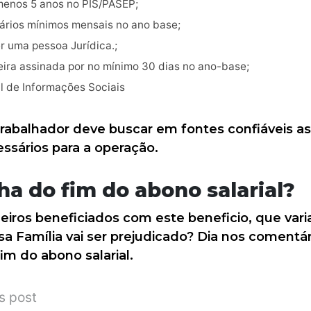
menos 5 anos no PIS/PASEP;
lários mínimos mensais no ano base;
r uma pessoa Jurídica.;
eira assinada por no mínimo 30 dias no ano-base;
l de Informações Sociais
 trabalhador deve buscar em fontes confiáveis as
sários para a operação.
a do fim do abono salarial?
eiros beneficiados com este beneficio, que varia
a Família vai ser prejudicado? Dia nos comentá
im do abono salarial.
s post