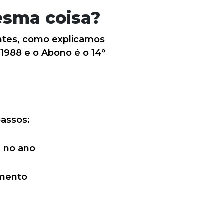
esma coisa?
ntes, como explicamos
1988 e o Abono é o 14º
passos:
a no ano
amento