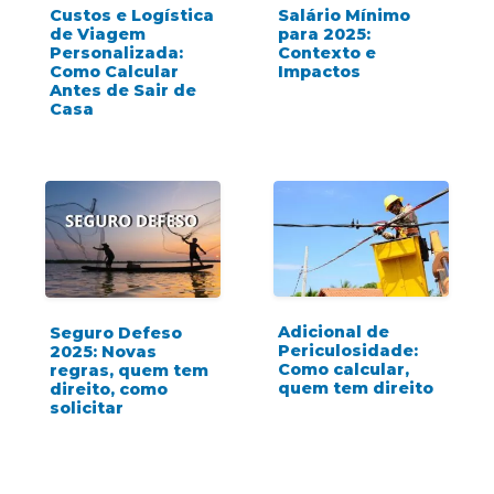
Custos e Logística
Salário Mínimo
de Viagem
para 2025:
Personalizada:
Contexto e
Como Calcular
Impactos
Antes de Sair de
Casa
Adicional de
Seguro Defeso
Periculosidade:
2025: Novas
Como calcular,
regras, quem tem
quem tem direito
direito, como
solicitar