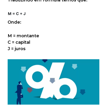
M = C + J
Onde:
M = montante
C = capital
J = juros