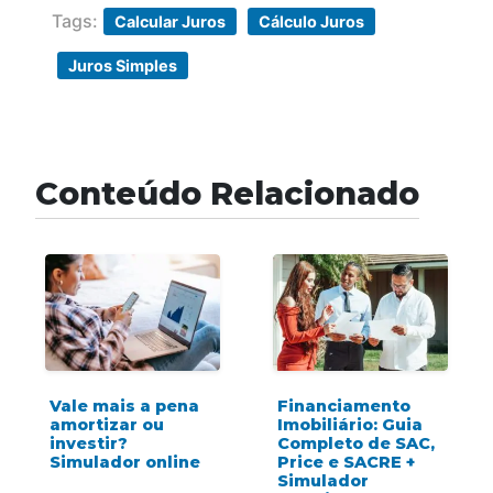
Tags:
Calcular Juros
Cálculo Juros
Juros Simples
Conteúdo Relacionado
Vale mais a pena
Financiamento
amortizar ou
Imobiliário: Guia
investir?
Completo de SAC,
Simulador online
Price e SACRE +
Simulador