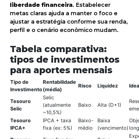
liberdade financeira
. Estabelecer
metas claras ajuda a manter o foco e
ajustar a estratégia conforme sua renda,
perfil e o cenário econômico mudam.
Tabela comparativa:
tipos de investimentos
para aportes mensais
Tipo de
Rentabilidade
Risco
Liquidez
Idea
Investimento
(média)
Selic
Tesouro
Res
(atualmente
Baixo
Alta (D+1)
Selic
eme
~10,5%)
Tesouro
IPCA + taxa
Baixo-
Baixa
Obje
IPCA+
fixa (ex: 5%)
médio
(vencimento)
lon
Exp