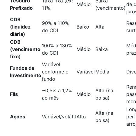
Tesouro
Taxa fixa (ex:
Baixa
Médio
de 
Prefixado
11%)
(vencimento)
juro
CDB
90% a 110%
Res
(liquidez
Baixo
Alta
do CDI
cur
diária)
CDB
100% a 130%
Méd
(vencimento
Médio
Baixa
do CDI
pra
fixo)
Variável
Fundos de
conforme o
Variável
Média
Dive
Investimento
fundo
Ren
~0,5% a 1,2%
Alta (na
FIIs
Médio
pas
ao mês
bolsa)
men
Lon
Alta (na
Ações
Variável/volátil
Alto
perf
bolsa)
arro