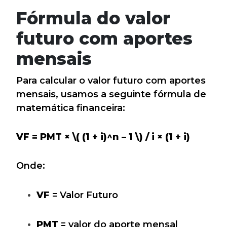
Fórmula do valor
futuro com aportes
mensais
Para calcular o valor futuro com aportes
mensais, usamos a seguinte fórmula de
matemática financeira:
VF = PMT ×
\( (1 + i)^n – 1 \) / i
× (1 + i)
Onde:
VF
= Valor Futuro
PMT
= valor do aporte mensal