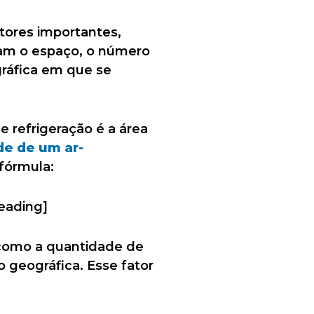
atores importantes,
am o espaço, o número
gráfica em que se
e refrigeração é a área
de de um ar-
fórmula:
eading]
 como a quantidade de
o geográfica. Esse fator