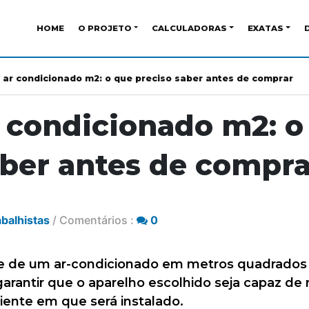
HOME
O PROJETO
CALCULADORAS
EXATAS
 ar condicionado m2: o que preciso saber antes de comprar
r condicionado m2: o
aber antes de compra
abalhistas
/ Comentários :
0
de de um ar-condicionado em metros quadrados
arantir que o aparelho escolhido seja capaz de r
nte em que será instalado.