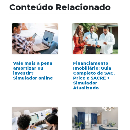
Conteúdo Relacionado
Vale mais a pena
Financiamento
amortizar ou
Imobiliário: Guia
investir?
Completo de SAC,
Simulador online
Price e SACRE +
Simulador
Atualizado