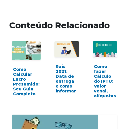
Conteúdo Relacionado
Rais
Como
Como
2021:
fazer
Calcular
Data de
Cálculo
Lucro
entrega
do IPTU:
Presumido:
e como
Valor
Seu Guia
informar
venal,
Completo
alíquotas