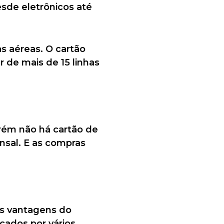
esde eletrônicos até
 aéreas. O cartão
 de mais de 15 linhas
rém não há cartão de
sal. E as compras
as vantagens do
cados por vários