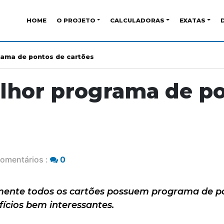
HOME
O PROJETO
CALCULADORAS
EXATAS
rama de pontos de cartões
lhor programa de p
omentários :
0
mente todos os cartões possuem programa de p
ícios bem interessantes.