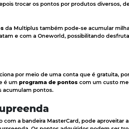
epois trocar os pontos por produtos diversos, d
os
da Multiplus também pode-se acumular milhas
atam e com a Oneworld, possibilitando desfrutar
ciona por meio de uma conta que é gratuita, po
le é um
programa de pontos
com um custo men
os acumulam pontos.
Supreenda
o com a bandeira MasterCard, pode aproveitar 
rpreenda. Os pontos adquiridos podem ser tro