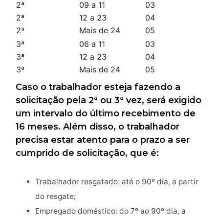
2ª
09 a 11
03
2ª
12 a 23
04
2ª
Mais de 24
05
3ª
06 a 11
03
3ª
12 a 23
04
3ª
Mais de 24
05
Caso o trabalhador esteja fazendo a
solicitação pela 2ª ou 3ª vez, será exigido
um intervalo do último recebimento de
16 meses. Além disso, o trabalhador
precisa estar atento para o prazo a ser
cumprido de solicitação, que é:
Trabalhador resgatado: até o 90º dia, a partir
do resgate;
Empregado doméstico: do 7º ao 90º dia, a