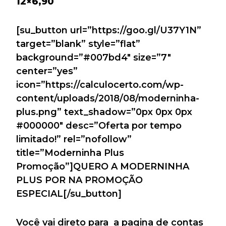
12×6,90
[su_button url=”https://goo.gl/U37Y1N”
target=”blank” style=”flat”
background=”#007bd4″ size=”7″
center=”yes”
icon=”https://calculocerto.com/wp-
content/uploads/2018/08/moderninha-
plus.png” text_shadow=”0px 0px 0px
#000000″ desc=”Oferta por tempo
limitado!” rel=”nofollow”
title=”Moderninha Plus
Promoção”]QUERO A MODERNINHA
PLUS POR NA PROMOÇÃO
ESPECIAL[/su_button]
Você vai direto para a pagina de contas