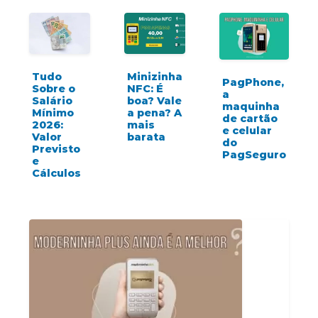
Tudo
Minizinha
PagPhone,
Sobre o
NFC: É
a
Salário
boa? Vale
maquinha
Mínimo
a pena? A
de cartão
2026:
mais
e celular
Valor
barata
do
Previsto
PagSeguro
e
Cálculos