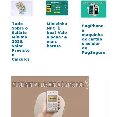
Tudo
Minizinha
PagPhone,
Sobre o
NFC: É
a
Salário
boa? Vale
maquinha
Mínimo
a pena? A
de cartão
2026:
mais
e celular
Valor
barata
do
Previsto
PagSeguro
e
Cálculos