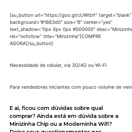
[su_button url=”https://goo.gl/cUWtbY” target=”blank”
background=”#1883d0″ size=”6″ center=”yes”
text_shadow=”0px 0px 0px #000000″ desc=”Minizinh
rel=”nofollow” title=”Minizinha”]COMPRE
AGORA[/su_button]
Necessidade de celular, via 3G/4G ou Wi-Fi
Para vendedores iniciantes com pouco volume de ven
E ai, ficou com dúvidas sobre qual
comprar? Ainda está em dúvida sobre a
Minizinha Chip ou a Moderninha Wifi?