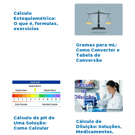
Cálculo
Estequiométrico:
O que é, formulas,
exercícios
Gramas para mL:
Como Converter e
Tabela de
Conversão
Cálculo de pH de
Cálculo de
Uma Solução:
Diluição: Soluções,
Como Calcular
Medicamentos,