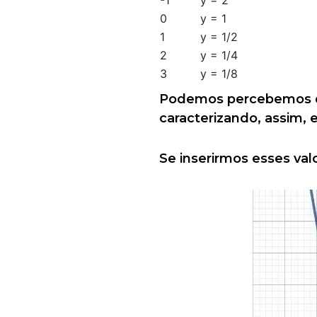
-1
y = 2
0
y = 1
1
y = 1/2
2
y = 1/4
3
y = 1/8
Podemos percebemos qu
caracterizando, assim,
Se inserirmos esses val