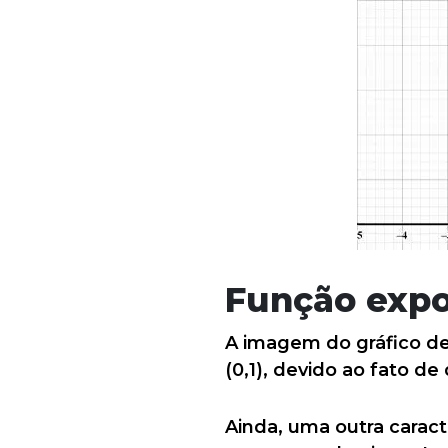
Função expo
A imagem do gráfico d
(0,1), devido ao fato d
Ainda, uma outra caract