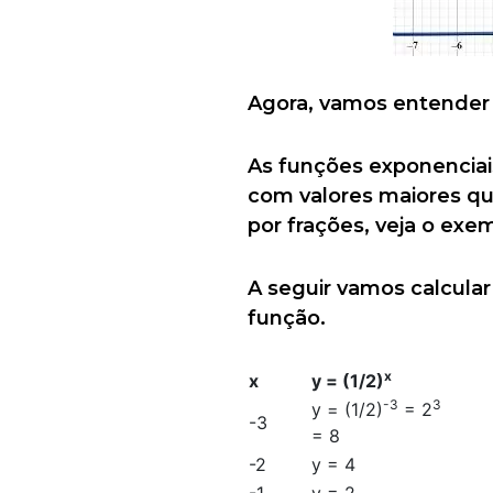
Agora, vamos entender
As funções exponenciai
com valores maiores qu
por frações, veja o exemp
A seguir vamos calcular
função.
x
x
y = (1/2)
-3
3
y = (1/2)
= 2
-3
= 8
-2
y = 4