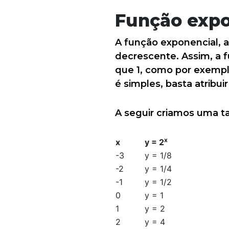
Função expo
A função exponencial, 
decrescente. Assim, a 
que 1, como por exemplo
é simples, basta atribui
A seguir criamos uma ta
x
x
y = 2
-3
y = 1/8
-2
y = 1/4
-1
y = 1/2
0
y = 1
1
y = 2
2
y = 4