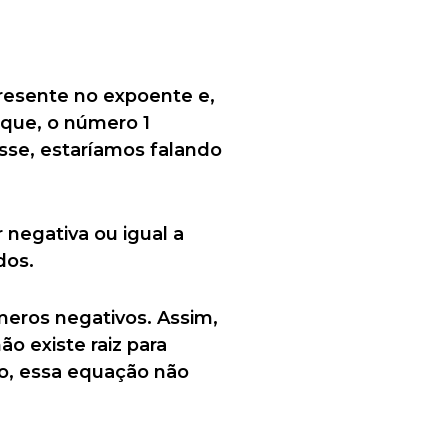
resente no expoente e,
rque, o número 1
sse, estaríamos falando
 negativa ou igual a
dos.
meros negativos. Assim,
o existe raiz para
o, essa equação não