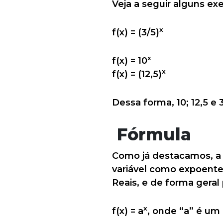
Veja a seguir alguns e
x
f(x) = (3/5)
x
f(x) = 10
x
f(x) = (12,5)
Dessa forma, 10; 12,5 e
Fórmula
Como já destacamos, a
variável como expoente
Reais, e de forma geral
x
f(x) = a
, onde “a” é um 