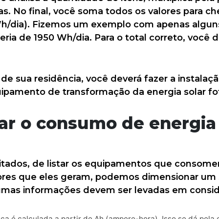
s. No final, você soma todos os valores para ch
Wh/dia). Fizemos um exemplo com apenas alguns
eria de 1950 Wh/dia. Para o total correto, você 
e sua residência, você deverá fazer a instalaçã
uipamento de transformação da energia solar fot
lar o consumo de
energia
itados, de listar os equipamentos que consome
ores que eles geram, podemos dimensionar um 
lgumas informações devem ser levadas em consi
aica é calculada a partir de Ah (ampere-hora). Isso se dá pel