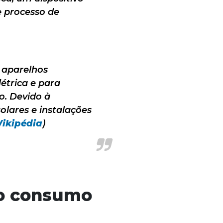
 processo de
e aparelhos
étrica e para
o. Devido à
olares e instalações
ikipédia
)
o consumo