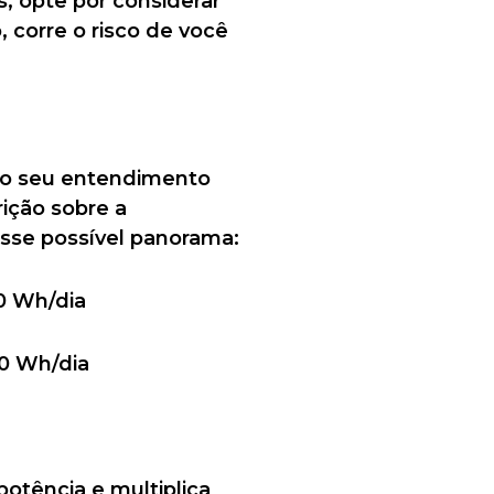
, opte por considerar
 corre o risco de você
r o seu entendimento
ição sobre a
sse possível panorama:
60 Wh/dia
10 Wh/dia
potência e multiplica