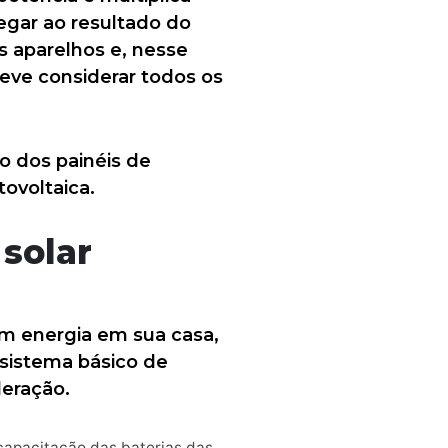
egar ao resultado do
 aparelhos e, nesse
deve considerar todos os
o dos painéis de
ovoltaica.
 solar
m energia em sua casa,
sistema básico de
deração.
a capacitação das baterias das