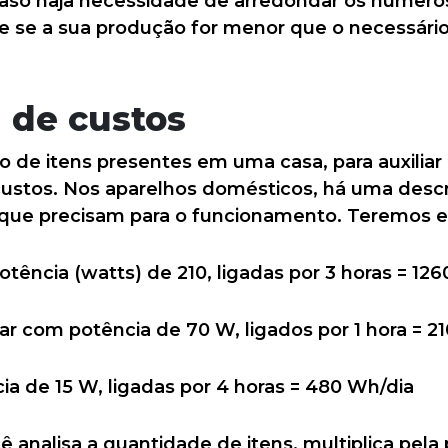
caso haja necessidade de arredondar os números
 se a sua produção for menor que o necessário,
l de custos
o de itens presentes em uma casa, para auxilia
 custos. Nos aparelhos domésticos, há uma descr
que precisam para o funcionamento. Teremos e
tência (watts) de 210, ligadas por 3 horas = 12
ar com potência de 70 W, ligados por 1 hora = 2
a de 15 W, ligadas por 4 horas = 480 Wh/dia
 analisa a quantidade de itens, multiplica pela 