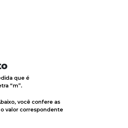
to
edida que é
etra “m”.
baixo, você confere as
 o valor correspondente