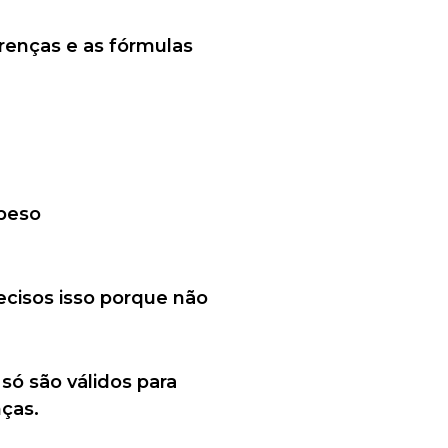
renças e as fórmulas
 peso
ecisos isso porque não
ó são válidos para
nças.