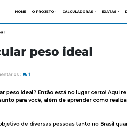
HOME
O PROJETO
CALCULADORAS
EXATAS
eal
ular peso ideal
entários :
1
r peso ideal? Então está no lugar certo! Aqui r
unto para você, além de aprender como realizar
o objetivo de diversas pessoas tanto no Brasil q