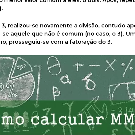
 menor valor comum a eles: o dois. Após, repe
).
 3, realizou-se novamente a divisão, contudo a
-se aquele que não é comum (no caso, o 3). 
mo, prosseguiu-se com a fatoração do 3.