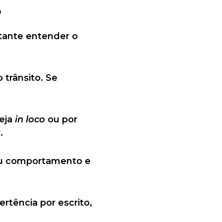
?
rtante entender o
 trânsito. Se
seja
in loco
ou por
.
eu comportamento e
rtência por escrito,