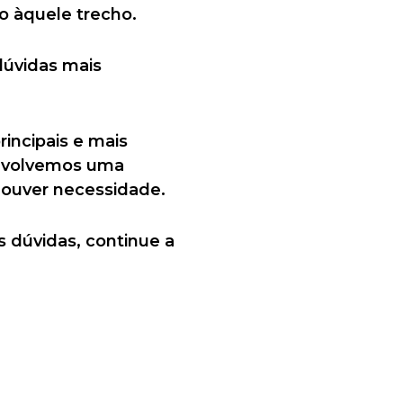
o àquele trecho.
dúvidas mais
incipais e mais
envolvemos uma
houver necessidade.
s dúvidas, continue a