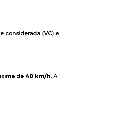
de considerada (VC) e
áxima de
40 km/h
. A