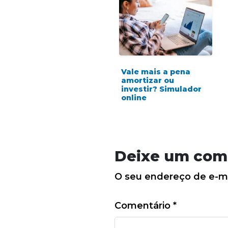
Vale mais a pena
amortizar ou
investir? Simulador
online
Deixe um com
O seu endereço de e-ma
Comentário
*