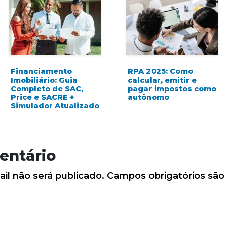
Financiamento
RPA 2025: Como
Imobiliário: Guia
calcular, emitir e
Completo de SAC,
pagar impostos como
Price e SACRE +
autônomo
Simulador Atualizado
entário
il não será publicado.
Campos obrigatórios sã