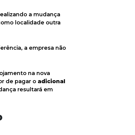
 realizando a mudança
como localidade outra
ferência, a empresa não
lojamento na nova
or de pagar o
adicional
dança resultará em
o