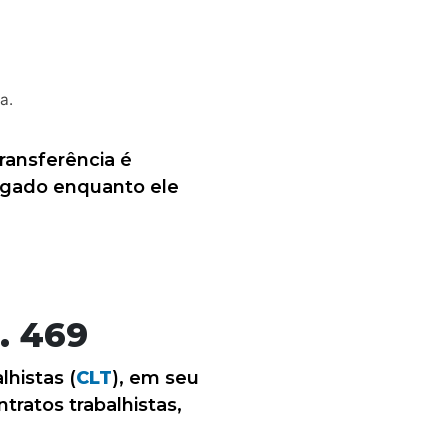
a.
ransferência é
egado enquanto ele
. 469
lhistas (
CLT
), em seu
tratos trabalhistas,