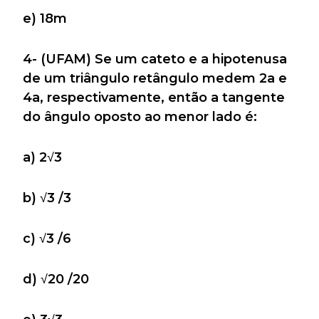
e) 18m
4- (UFAM) Se um cateto e a hipotenusa
de um triângulo retângulo medem 2a e
4a, respectivamente, então a tangente
do ângulo oposto ao menor lado é:
a) 2√3
b) √3 /3
c) √3 /6
d) √20 /20