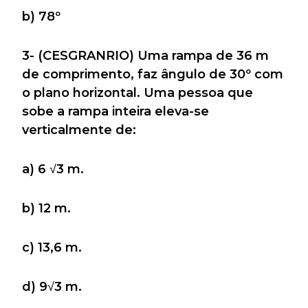
b) 78º
3- (CESGRANRIO) Uma rampa de 36 m
de comprimento, faz ângulo de 30º com
o plano horizontal. Uma pessoa que
sobe a rampa inteira eleva-se
verticalmente de:
a) 6 √3 m.
b) 12 m.
c) 13,6 m.
d) 9√3 m.