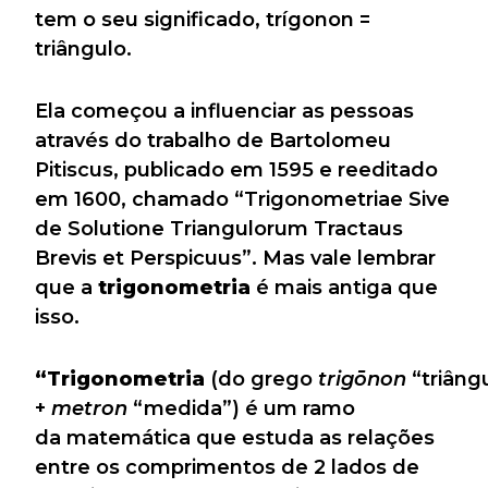
tem o seu significado, trígonon =
triângulo.
Ela começou a influenciar as pessoas
através do trabalho de Bartolomeu
Pitiscus, publicado em 1595 e reeditado
em 1600, chamado “Trigonometriae Sive
de Solutione Triangulorum Tractaus
Brevis et Perspicuus”. Mas vale lembrar
que a
trigonometria
é mais antiga que
isso.
“Trigonometria
(do grego
trigōnon
“triâng
+
metron
“medida”) é um ramo
da matemática que estuda as relações
entre os comprimentos de 2 lados de