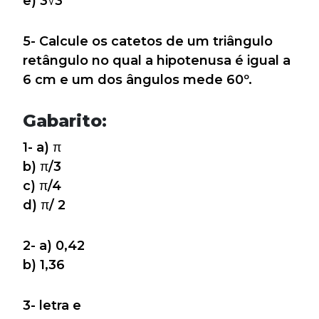
e) 3√3
5- Calcule os catetos de um triângulo
retângulo no qual a hipotenusa é igual a
6 cm e um dos ângulos mede 60º.
Gabarito:
1- a) π
b) π/3
c) π/4
d) π/ 2
2- a) 0,42
b) 1,36
3- letra e