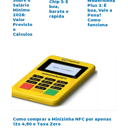
Sobre o
Moderninha
Chip 3: É
Salário
Plus 2: É
boa,
Mínimo
boa, Vale a
barata e
2026:
Pena?
rápida
Valor
Como
Previsto
funciona
e
Cálculos
Como comprar a Minizinha NFC por apenas
12x 4,90 e Taxa Zero