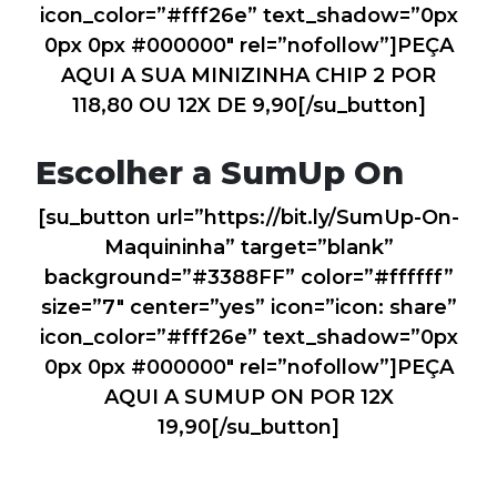
icon_color=”#fff26e” text_shadow=”0px
0px 0px #000000″ rel=”nofollow”]PEÇA
AQUI A SUA MINIZINHA CHIP 2 POR
118,80 OU 12X DE 9,90[/su_button]
Escolher a SumUp On
[su_button url=”https://bit.ly/SumUp-On-
Maquininha” target=”blank”
background=”#3388FF” color=”#ffffff”
size=”7″ center=”yes” icon=”icon: share”
icon_color=”#fff26e” text_shadow=”0px
0px 0px #000000″ rel=”nofollow”]PEÇA
AQUI A SUMUP ON POR 12X
19,90[/su_button]