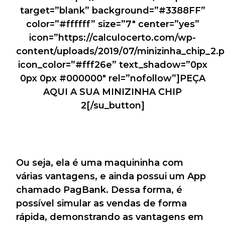
target=”blank” background=”#3388FF”
color=”#ffffff” size=”7″ center=”yes”
icon=”https://calculocerto.com/wp-
content/uploads/2019/07/minizinha_chip_2.
icon_color=”#fff26e” text_shadow=”0px
0px 0px #000000″ rel=”nofollow”]PEÇA
AQUI A SUA MINIZINHA CHIP
2[/su_button]
Ou seja, ela é uma maquininha com
várias vantagens, e ainda possui um App
chamado PagBank. Dessa forma, é
possível simular as vendas de forma
rápida, demonstrando as vantagens em