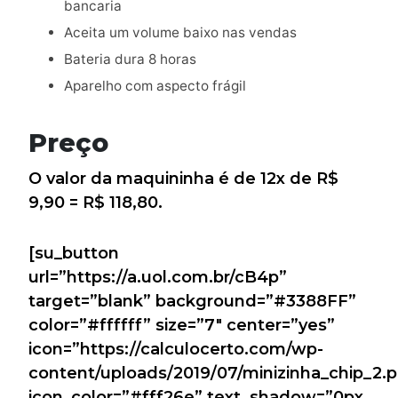
bancaria
Aceita um volume baixo nas vendas
Bateria dura 8 horas
Aparelho com aspecto frágil
Preço
O valor da maquininha é de 12x de R$
9,90 = R$ 118,80.
[su_button
url=”https://a.uol.com.br/cB4p”
target=”blank” background=”#3388FF”
color=”#ffffff” size=”7″ center=”yes”
icon=”https://calculocerto.com/wp-
content/uploads/2019/07/minizinha_chip_2.
icon_color=”#fff26e” text_shadow=”0px