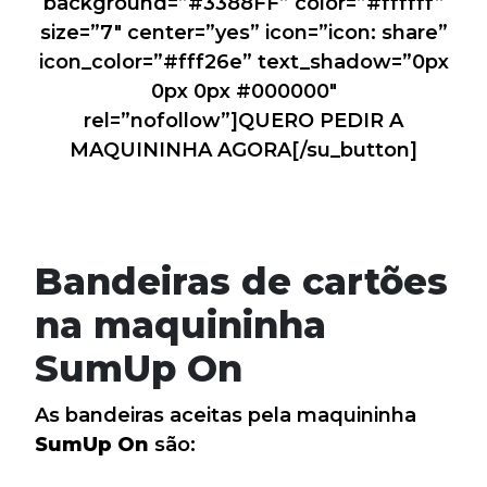
background=”#3388FF” color=”#ffffff”
size=”7″ center=”yes” icon=”icon: share”
icon_color=”#fff26e” text_shadow=”0px
0px 0px #000000″
rel=”nofollow”]QUERO PEDIR A
MAQUININHA AGORA[/su_button]
Bandeiras de cartões
na maquininha
SumUp On
As bandeiras aceitas pela maquininha
SumUp On
são: