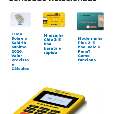
Tudo
Minizinha
Sobre o
Moderninha
Chip 3: É
Salário
Plus 2: É
boa,
Mínimo
boa, Vale a
barata e
2026:
Pena?
rápida
Valor
Como
Previsto
funciona
e
Cálculos