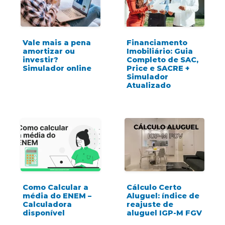
Vale mais a pena
Financiamento
amortizar ou
Imobiliário: Guia
investir?
Completo de SAC,
Simulador online
Price e SACRE +
Simulador
Atualizado
Como Calcular a
Cálculo Certo
média do ENEM –
Aluguel: índice de
Calculadora
reajuste de
disponível
aluguel IGP-M FGV