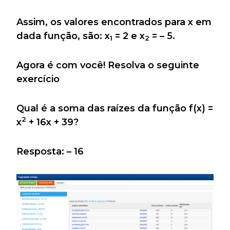
Assim, os valores encontrados para x em
dada função, são: x
= 2 e x
= – 5.
1
2
Agora é com você! Resolva o seguinte
exercício
Qual é a soma das raízes da função f(x) =
2
x
+ 16x + 39?
Resposta: – 16