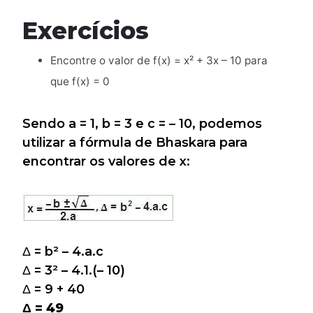
Exercícios
Encontre o valor de f(x) = x² + 3x – 10 para
que f(x) = 0
Sendo a = 1, b = 3 e c = – 10, podemos
utilizar a fórmula de Bhaskara para
encontrar os valores de x:
Δ = b² – 4.a.c
Δ = 3² – 4.1.(– 10)
Δ = 9 + 40
Δ = 49