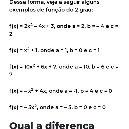
Dessa forma, veja a seguir alguns
exemplos de função do 2 grau:
2
f(x) = 2x
– 4x + 3, onde a = 2, b = – 4 e c =
2
2
f(x) = x
+ 1, onde a = 1, b = 0 e c = 1
2
f(x) = 10x
+ 6x + 7, onde a = 10, b = 6 e c =
7
2
f(x) = – x
+ 4x, onde a = -1, b = 4 e c = 0
2
f(x) = – 5x
, onde a = – 5, b = 0 e c = 0
Qual a diferença