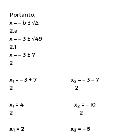
Portanto,
x =
– b ± √Δ
2.a
x =
– 3 ± √49
2.1
x =
– 3 ± 7
2
x
=
– 3 +
7 x
=
– 3 – 7
1
2
2 2
x
=
4
x
=
– 10
1
2
2 2
x
= 2 x
= – 5
1
2