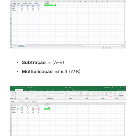
Subtração
: = (A–B)
Multiplicação
: =mult (A*B)