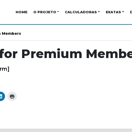
HOME
O PROJETO
CALCULADORAS
EXATAS
m Members
 for Premium Membe
orm]