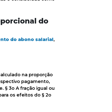
oporcional do
to do abono salarial
,
 calculado na proporção
respectivo pagamento,
 § 3o A fração igual ou
ara os efeitos do § 2o