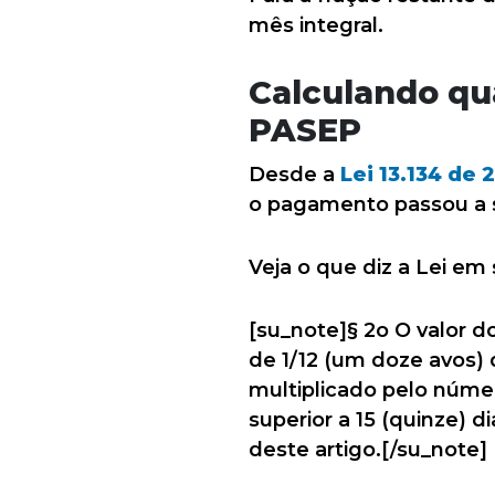
mês integral.
Calculando qua
PASEP
Desde a
Lei 13.134 de 
o pagamento passou a s
Veja o que diz a Lei em 
[su_note]§ 2o O valor d
de 1/12 (um doze avos) 
multiplicado pelo núme
superior a 15 (quinze) 
deste artigo.[/su_note]