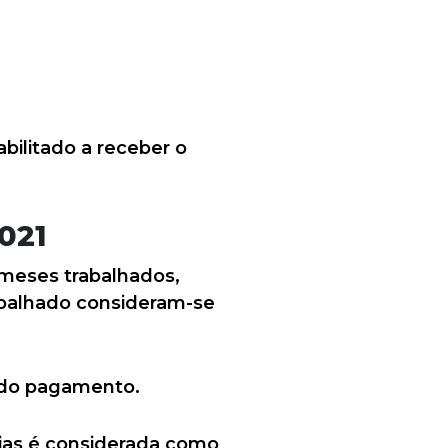
abilitado a receber o
2021
meses trabalhados,
rabalhado consideram-se
a do pagamento.
 dias é considerada como