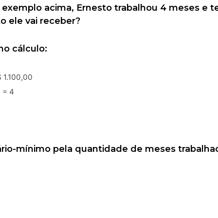
xemplo acima, Ernesto trabalhou 4 meses e te
o ele vai receber?
o cálculo:
 1.100,00
 = 4
ário-mínimo pela quantidade de meses trabalhados