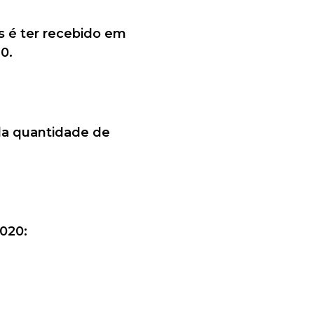
es é ter recebido em
0.
pela quantidade de
020: