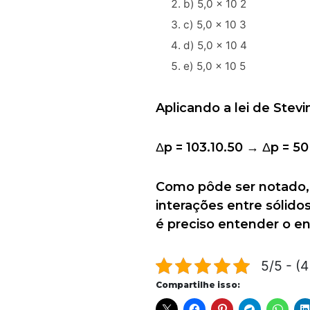
b) 5,0 x 10 2
c) 5,0 x 10 3
d) 5,0 x 10 4
e) 5,0 x 10 5
Aplicando a lei de Stev
Δp = 103.10.50 → Δp = 50
Como pôde ser notado, a
interações entre sólidos
é preciso entender o enu
5/5 - (4
Compartilhe isso: