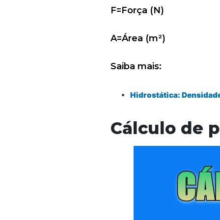
F=Força (N)
A=Área (m²)
Saiba mais:
Hidrostática: Densidad
Cálculo de 