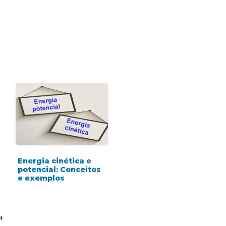
Energia cinética e
potencial: Conceitos
e exemplos
”