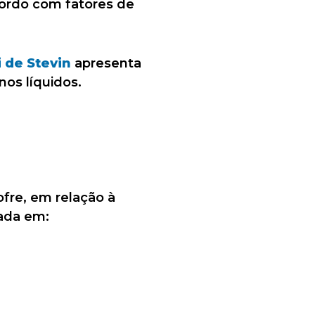
cordo com fatores de
i de Stevin
apresenta
nos líquidos.
re, em relação à
mada em: