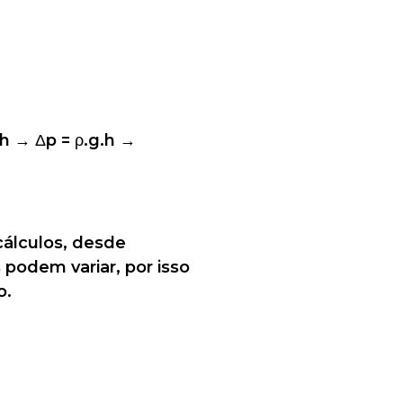
.h → Δp = ρ.g.h →
cálculos, desde
 podem variar, por isso
.​