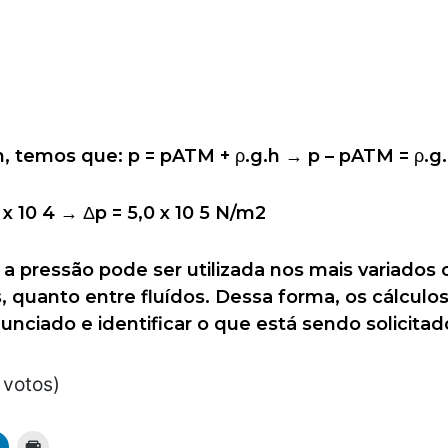
in, temos que: p = pATM + ρ.g.h → p – pATM = ρ.g
 x 10 4 → Δp = 5,0 x 10 5 N/m2
 pressão pode ser utilizada nos mais variados 
, quanto entre fluídos. Dessa forma, os cálculos
nciado e identificar o que está sendo solicitado
 votos)