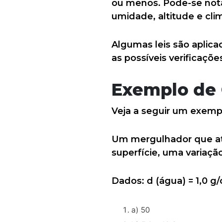
ou menos. Pode-se nota
umidade, altitude e cli
Algumas leis são aplica
as possíveis verificaçõe
Exemplo de 
Veja a seguir um exempl
Um mergulhador que at
superfície, uma variaçã
Dados: d (água) = 1,0 g/
a) 50