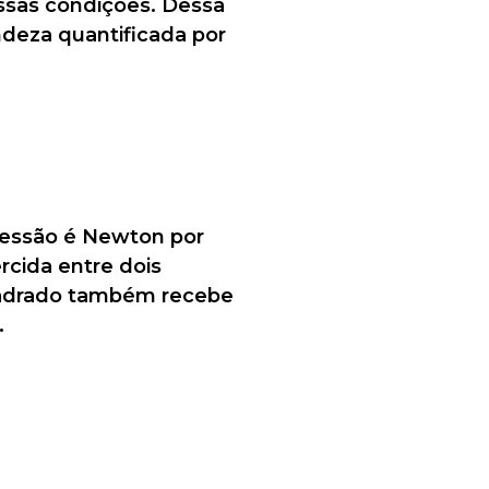
essas condições. Dessa
ndeza quantificada por
ressão é Newton por
rcida entre dois
quadrado também recebe
.